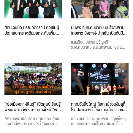
สทน.จับมือ มรภ.อุดรธานี ติวเข้มผู้
มนพร รมช.คมนาคม มั่นใจสะพาน
ประกอบการ เตรียมยกระดับเพิ่ม
ไทยลาว บึงกาฬ-ปากซัน เปิดทันปี
มูลค่า “อาหารพื้นถิ่นภูไทใน
หน้า
ส.ส.เดือน มนพร เจริญศรี
อุดรธานี” ด้วยเทคโนโลยีฉายรังสี
รมช.คมนาคม ส.ส.นครพนม เขต 2
พรรคเพื่อไทย นำทีมแกนนำผู้แทน
อีสาน ติดตามความคืบหน้าก่อสร้าง
สะพานไทยลาวแห่งใหม่ บึงกาฬ ปากซัน
สปป.ลาว ก้าวหน้ากว่า 80 เปอร์เซ็นต์
มั่นใจเสร็จทันเปิดใช้งานปีหน้า 2567
คาดส่งผลเศรษฐกิจท่องเที่ยวชายแดน
"พ่อเมืองกาฬสินธุ์" เปิดศูนย์เรียนรู้
ททท.จัดยิ่งใหญ่ ถือฤกษ์ชวนชิมสุกี้
พืชเสพติดสู่พืชเศรษฐกิจใหม่ "พืช
โรลปลาเผาะน้ำโขง เมนูเด็ด งานชม
กระท่อม" นำมาแปรรูปเป็น
ชิมช็อป ริมโขงว่าซั่นนน นครพนม
"พ่อเมืองกาฬสินธุ์" เปิดศูนย์เรียนรู้พืช
ททท.จับมือ อบจ.นครพนม จัดยิ่งใหญ่
ผลิตภัณฑ์
เสพติดสู่พืชเศรษฐกิจใหม่ "พืชกระท่อม"
ถือฤกษ์ชวนชิมสุกี้โรลปลาเผาน้ำโขง
นำมาแปรรูปเป็นผลิตภัณฑ์
เมนูเด็ด เปิดงาน ริมโขงว่าซั่นนน วัน