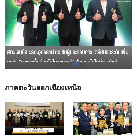
สทน.จับมือ มรภ.อุดรธานี ติวเข้มผู้ประกอบการ เตรียมยกระดับเพิ่ม
มูลค่า “อาหารพื้นถิ่นภูไทในอุดรธานี” ด้วยเทคโนโลยีฉายรังสี
ภาคตะวันออกเฉียงเหนือ