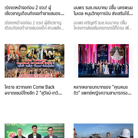
เร่งงดหน้าจอก่อน 2 ขวบ! ผู้
มนพร รมช.คมนาคม ปลื้ม นครพนม
เชี่ยวชาญเตือนภัยจอทำลายสมอง
โมเดล หนุนวิทยุการบิน ส่งเสริมใช้โด
เด็ก
รนเพื่อการเกษตร ลดต้นทุนแปลงนา
เร่งงดหน้าจอก่อน 2 ขวบ! ผู้เชี่ยวชาญ
มนพร เจริญศรี รมช.คมนาคม ปลื้ม
เตือนภัยจอทำลายสมองเด็ก สานพลัง
โครงการส่งเสริมเกษตรกรใช้โดรน เพื่อ
อุบลฯ ขับเคลื่อน "3 เร่ง 3 ลด 3 เพิ่ม"
ลดต้นทุนการเกษตร หลังคมนาคม จับ
สร้างเด็กไทยคุณภาพ
มือวิทยุการบิน นำร่อง นครพนม โมเดล
ทำแปลงนาข้าวสาธิต นำนวัตกรรมโด
รนมาใช้ทำเกษตร สามารถลดต้นทุนนา
ข้าวไร่ละกว่า 5,000 บาท เพิ่มผลผลิต
อีกเท่าตัว ลุยขยายสู่ชุมชน
โคราช สวาทแคท Come Back
หลากหลายบทบาทของ "คุณหมอ
ผงาดแชมป์ไทยลีก 2 “สุวัจน์-เทวัญ-
ดิว" แพทย์หญิงความสามารถรอบ
วัชรพล” นำทีมรับถ้วย ฉลองยิ่ง
ด้าน ผู้ผลักดัน Women
ใหญ่
Empowered ผ่านมิสแกรนด์อุดรฯ
หวังกระตุ้นให้เป็นเมืองหลักด้าน
สุขภาพ