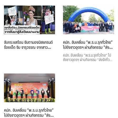
มหัศจรรย์แห่งสายฝน นำเชฟบุ๊ค มือ
หนึ่งเปิดตัวเมนูเด็ดปรุงอาหารจากปลา
เผาะน้ำโขงขึ้นชื่อ กระตุ้นเศรษฐกิจ ท่อง
เที่ยว ยกระดับถนนสวรรค์ชายโขง อันซีน
นครพนม
จับกระแสร้อน จับตามองมิสแกรนด์
คปภ. ขับเคลื่อน “พ.ร.บ.รุกทั่วไทย”
ร้อยเอ็ด จิม จารุวรรณ จากสาว
ไปยังชาวอุดรฯ ผ่านกิจกรรม “ส่งรัก
ชาวนาสู่เวทีนางงามระดับประเทศ
ทั่วไทย อุ่นใจเมื่อมีประกันภัย
คปภ. ขับเคลื่อน “พ.ร.บ.รุกทั่วไทย” ไป
พ.ร.บ.”
ยังชาวอุดรฯ ผ่านกิจกรรม “ส่งรักทั่ว
ไทย อุ่นใจเมื่อมีประกันภัย พ.ร.บ.”
คปภ. ขับเคลื่อน “พ.ร.บ.รุกทั่วไทย”
ไปยังชาวอุดรฯ ผ่านกิจกรรม “ส่งรัก